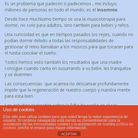
Es un problema que padecen o padecemos , me incluyo,
millones de personas en todo el mundo, es el
insomnio
.
Desde hace muchísimo tiempo se usa la musicoterapia para
dormir, no solo para adultos, sino también para bebes y niños.
Una curiosidad es que en tiempos pasados los reyes, cuando no
podían dormir debido a todas las responsabilidades de
gestionar el reino llamaban a los músicos para que tocaran para
el hasta conciliar el sueño.
Todos hemos visto también los resultados que una madre
consigue cuando canta en susurrando a su bebe, les tranquiliza
y se duermen.
Las consecuencias que acarrea no descansar profundamente
impide que la regeneración de nuestro cuerpo y nuestra mente
para esta bien.
Los estudios realizados sobre la falta de sueño en el ser
Uso de cookies
humano han demostrado que a largo plazo pueden originar
Este sitio web utiliza cookies para que usted tenga la mejor experiencia de
problemas como:
usuario. Si continúa navegando está dando su consentimiento para la
aceptación de las mencionadas cookies y la aceptación de nuestra
política de
Riesgo de desarrollar cáncer.
cookies
, pinche el enlace para mayor información.
Enfermedades cardíacas,
ACEPTAR