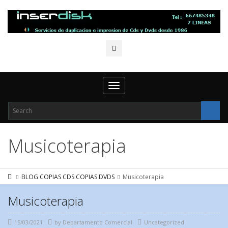
Toggle
navigation
Musicoterapia
BLOG COPIAS CDS COPIAS DVDS
Musicoterapia
Musicoterapia
15/03/2021
by
Departamento Comercial
Uncategorized