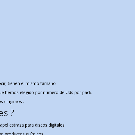
ecir, tienen el mismo tamaño.
 que hemos elegido por número de Uds por pack.
s dirigimos .
es ?
el estraza para discos digitales.
con productos
químicos
.