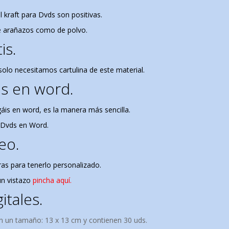
 kraft para Dvds son positivas.
de arañazos como de polvo.
is.
olo necesitamos cartulina de este material.
s en word.
áis en word, es la manera más sencilla.
a Dvds en Word.
eo.
as para tenerlo personalizado.
un vistazo
pincha aquí.
itales.
n un t
amaño: 13 x 13 cm y contienen 30 uds.