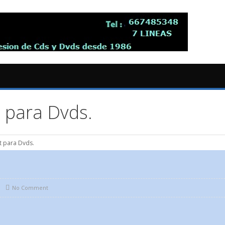
t para Dvds.
t para Dvds.
d
No Comment