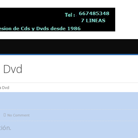
a Dvd
a Dvd
d
No Comment
ción.